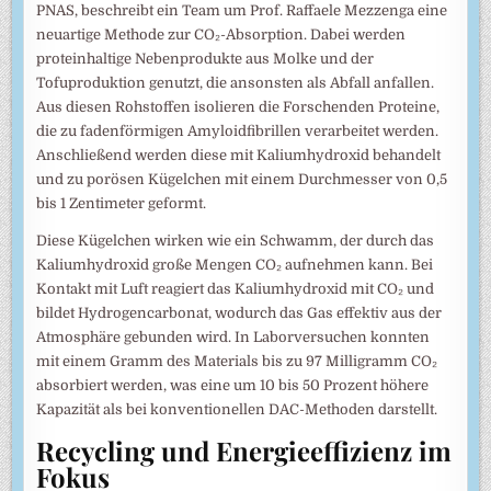
PNAS, beschreibt ein Team um Prof. Raffaele Mezzenga eine
neuartige Methode zur CO₂-Absorption. Dabei werden
proteinhaltige Nebenprodukte aus Molke und der
Tofuproduktion genutzt, die ansonsten als Abfall anfallen.
Aus diesen Rohstoffen isolieren die Forschenden Proteine,
die zu fadenförmigen Amyloidfibrillen verarbeitet werden.
Anschließend werden diese mit Kaliumhydroxid behandelt
und zu porösen Kügelchen mit einem Durchmesser von 0,5
bis 1 Zentimeter geformt.
Diese Kügelchen wirken wie ein Schwamm, der durch das
Kaliumhydroxid große Mengen CO₂ aufnehmen kann. Bei
Kontakt mit Luft reagiert das Kaliumhydroxid mit CO₂ und
bildet Hydrogencarbonat, wodurch das Gas effektiv aus der
Atmosphäre gebunden wird. In Laborversuchen konnten
mit einem Gramm des Materials bis zu 97 Milligramm CO₂
absorbiert werden, was eine um 10 bis 50 Prozent höhere
Kapazität als bei konventionellen DAC-Methoden darstellt.
Recycling und Energieeffizienz im
Fokus