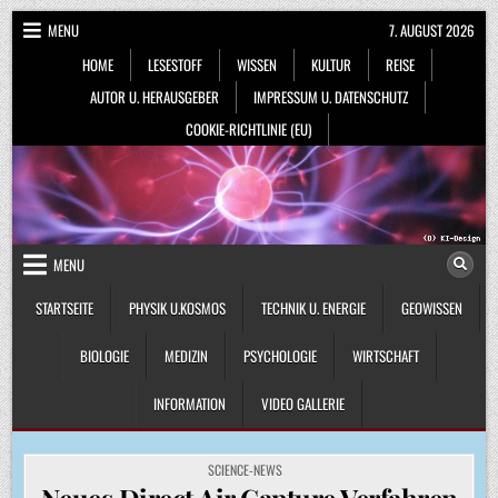
Skip
MENU
7. AUGUST 2026
to
HOME
LESESTOFF
WISSEN
KULTUR
REISE
content
AUTOR U. HERAUSGEBER
IMPRESSUM U. DATENSCHUTZ
COOKIE-RICHTLINIE (EU)
MENU
STARTSEITE
PHYSIK U.KOSMOS
TECHNIK U. ENERGIE
GEOWISSEN
BIOLOGIE
MEDIZIN
PSYCHOLOGIE
WIRTSCHAFT
INFORMATION
VIDEO GALLERIE
POSTED
SCIENCE-NEWS
IN
Neues Direct Air Capture Verfahren