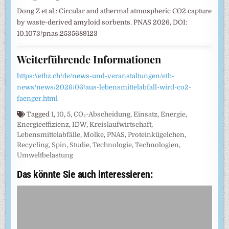
Dong Z et al.: Circular and athermal atmospheric CO2 capture
by waste-derived amyloid sorbents. PNAS 2026, DOI:
10.1073/pnas.2535689123
Weiterführende Informationen
https://ethz.ch/de/news-und-veranstaltungen/eth-
news/news/2026/06/aus-lebensmittelabfall-wird-co2-
faenger.html
Tagged
1
,
10
,
5
,
CO₂-Abscheidung
,
Einsatz
,
Energie
,
Energieeffizienz
,
IDW
,
Kreislaufwirtschaft
,
Lebensmittelabfälle
,
Molke
,
PNAS
,
Proteinkügelchen
,
Recycling
,
Spin
,
Studie
,
Technologie
,
Technologien
,
Umweltbelastung
Das könnte Sie auch interessieren: