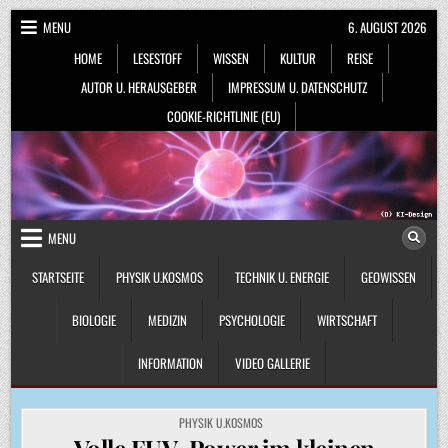
Skip
MENU
6. AUGUST 2026
to
HOME
LESESTOFF
WISSEN
KULTUR
REISE
content
AUTOR U. HERAUSGEBER
IMPRESSUM U. DATENSCHUTZ
COOKIE-RICHTLINIE (EU)
MENU
STARTSEITE
PHYSIK U.KOSMOS
TECHNIK U. ENERGIE
GEOWISSEN
BIOLOGIE
MEDIZIN
PSYCHOLOGIE
WIRTSCHAFT
INFORMATION
VIDEO GALLERIE
POSTED
PHYSIK U.KOSMOS
IN
Volle EUV-Power im kleinen