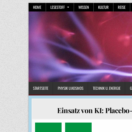
Skip
HOME
LESESTOFF
WISSEN
KULTUR
REISE
to
content
STARTSEITE
PHYSIK U.KOSMOS
TECHNIK U. ENERGIE
G
Einsatz von KI: Placebo