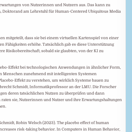
rwartungen von Nutzerinnen und Nutzern aus. Das kann zu
lla, Doktorand am Lehrstuhl für Human-Centered Ubiquitous Media
mitgeteilt, dass sie bei einem virtuellen Kartenspiel von einer
n Fähigkeiten erhöhe. Tatsächlich gab es diese Unterstützung
e Risikobereitschaft, sobald sie glaubten, von der KI zu
acebo-Effekt bei technologischen Anwendungen in ähnlicher Form,
nn Menschen zunehmend mit intelligenten Systemen
Placebo-Effekt zu verstehen, um wirklich Systeme bauen zu
Albrecht Schmidt, Informatikprofessor an der LMU. Die Forscher
gen deren tatsächlichen Nutzen zu überprüfen und dann
 raten sie, Nutzerinnen und Nutzer und ihre Erwartungshaltungen
hen.
 Schmidt, Robin Welsch (2023). The placebo effect of human
increases risk-taking behavior. In Computers in Human Behavior,