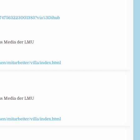
/S0747563223001383?via%3Dihub
us Media der LMU
n/mitarbeiter/villa/index.html
us Media der LMU
n/mitarbeiter/villa/index.html