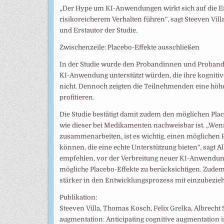
„Der Hype um KI-Anwendungen wirkt sich auf die E
risikoreicherem Verhalten führen“, sagt Steeven Vi
und Erstautor der Studie.
Zwischenzeile: Placebo-Effekte ausschließen
In der Studie wurde den Probandinnen und Probanden 
KI-Anwendung unterstützt würden, die ihre kognitive
nicht. Dennoch zeigten die Teilnehmenden eine höher
profitieren.
Die Studie bestätigt damit zudem den möglichen Pl
wie dieser bei Medikamenten nachweisbar ist. „We
zusammenarbeiten, ist es wichtig, einen möglichen 
können, die eine echte Unterstützung bieten“, sagt 
empfehlen, vor der Verbreitung neuer KI-Anwendun
mögliche Placebo-Effekte zu berücksichtigen. Zudem
stärker in den Entwicklungsprozess mit einzubezie
Publikation:
Steeven Villa, Thomas Kosch, Felix Grelka, Albrecht
augmentation: Anticipating cognitive augmentation 