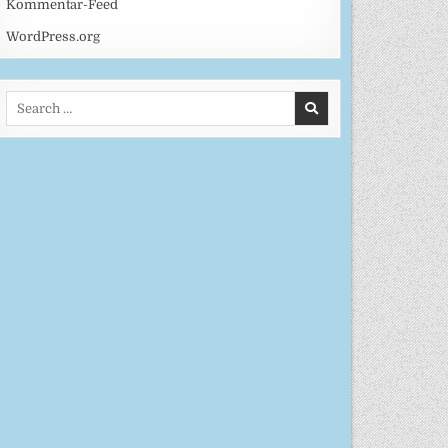
Kommentar-Feed
WordPress.org
Search
for: