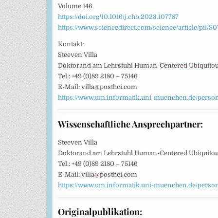
Volume 146.
https://doi.org/10.1016/j.chb.2023.107787
https://www.sciencedirect.com/science/article/pii
Kontakt:
Steeven Villa
Doktorand am Lehrstuhl Human-Centered Ubiquito
Tel.: +49 (0)89 2180 – 75146
E-Mail: villa@posthci.com
https://www.um.informatik.uni-muenchen.de/persone
Wissenschaftliche Ansprechpartner:
Steeven Villa
Doktorand am Lehrstuhl Human-Centered Ubiquito
Tel.: +49 (0)89 2180 – 75146
E-Mail: villa@posthci.com
https://www.um.informatik.uni-muenchen.de/persone
Originalpublikation: