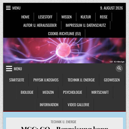
Skip
MENU
9. AUGUST 2026
to
HOME
LESESTOFF
WISSEN
KULTUR
REISE
content
AUTOR U. HERAUSGEBER
IMPRESSUM U. DATENSCHUTZ
COOKIE-RICHTLINIE (EU)
MENU
STARTSEITE
PHYSIK U.KOSMOS
TECHNIK U. ENERGIE
GEOWISSEN
BIOLOGIE
MEDIZIN
PSYCHOLOGIE
WIRTSCHAFT
INFORMATION
VIDEO GALLERIE
POSTED
TECHNIK U. ENERGIE
IN
MCC: CO₂-Bepreisung kann