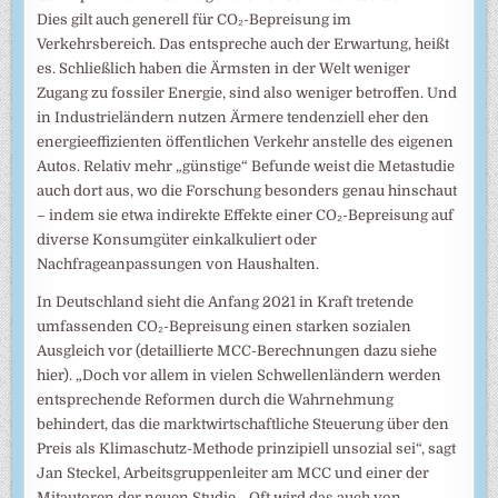
Dies gilt auch generell für CO₂-Bepreisung im
Verkehrsbereich. Das entspreche auch der Erwartung, heißt
es. Schließlich haben die Ärmsten in der Welt weniger
Zugang zu fossiler Energie, sind also weniger betroffen. Und
in Industrieländern nutzen Ärmere tendenziell eher den
energieeffizienten öffentlichen Verkehr anstelle des eigenen
Autos. Relativ mehr „günstige“ Befunde weist die Metastudie
auch dort aus, wo die Forschung besonders genau hinschaut
– indem sie etwa indirekte Effekte einer CO₂-Bepreisung auf
diverse Konsumgüter einkalkuliert oder
Nachfrageanpassungen von Haushalten.
In Deutschland sieht die Anfang 2021 in Kraft tretende
umfassenden CO₂-Bepreisung einen starken sozialen
Ausgleich vor (detaillierte MCC-Berechnungen dazu siehe
hier). „Doch vor allem in vielen Schwellenländern werden
entsprechende Reformen durch die Wahrnehmung
behindert, das die marktwirtschaftliche Steuerung über den
Preis als Klimaschutz-Methode prinzipiell unsozial sei“, sagt
Jan Steckel, Arbeitsgruppenleiter am MCC und einer der
Mitautoren der neuen Studie. „Oft wird das auch von