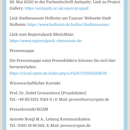
26. Mai 2020 in der Fachzeitschrift Antiquity; Link zu Project
Gallery:
https://antiquity.ac.uk/open/projgall
Link Stadtmuseum Hofheim am Taunus/ Webseite Stadt
Hofheim:
https://www.hofheim.de/kultur/Stadtmuseum/
Link zum Regionalpark RheinMain:
https://www.regionalpark-rheinmain.de/
Pressemappe
Die Pressemappe samt Pressebildern können Sie sich hier
herunterladen:
https://cloud.rgzm.de/index.php/s/PaDCD3ZfS2iEM5N
Wissenschaftlicher Kontakt
Prof. Dr. Detlef Gronenborn (Projektleiter)
Tel.: +49 (0) 6131/ 9124-0 | E-Mail: gronenborn@rgzm.de
Pressekontakt RGZM
Annette Boegl M.A., Leitung Kommunikation
Tel.: 0160 58 88 062, E-Mail: presse@rgzm.de