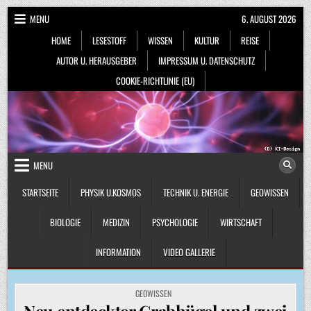
Skip
MENU
6. AUGUST 2026
to
HOME
LESESTOFF
WISSEN
KULTUR
REISE
content
AUTOR U. HERAUSGEBER
IMPRESSUM U. DATENSCHUTZ
COOKIE-RICHTLINIE (EU)
MENU
STARTSEITE
PHYSIK U.KOSMOS
TECHNIK U. ENERGIE
GEOWISSEN
BIOLOGIE
MEDIZIN
PSYCHOLOGIE
WIRTSCHAFT
INFORMATION
VIDEO GALLERIE
POSTED
GEOWISSEN
IN
Neu entdeckter Grabhügel und zwei