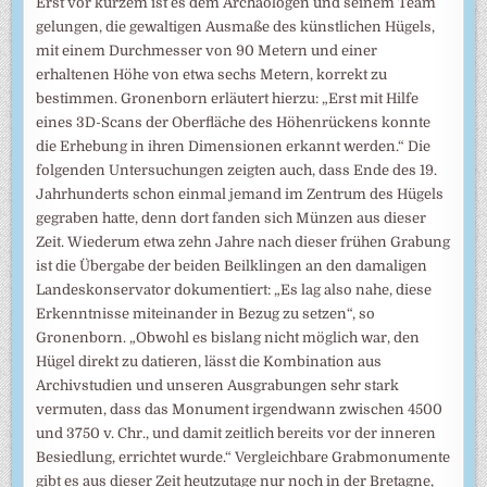
Erst vor kurzem ist es dem Archäologen und seinem Team
gelungen, die gewaltigen Ausmaße des künstlichen Hügels,
mit einem Durchmesser von 90 Metern und einer
erhaltenen Höhe von etwa sechs Metern, korrekt zu
bestimmen. Gronenborn erläutert hierzu: „Erst mit Hilfe
eines 3D-Scans der Oberfläche des Höhenrückens konnte
die Erhebung in ihren Dimensionen erkannt werden.“ Die
folgenden Untersuchungen zeigten auch, dass Ende des 19.
Jahrhunderts schon einmal jemand im Zentrum des Hügels
gegraben hatte, denn dort fanden sich Münzen aus dieser
Zeit. Wiederum etwa zehn Jahre nach dieser frühen Grabung
ist die Übergabe der beiden Beilklingen an den damaligen
Landeskonservator dokumentiert: „Es lag also nahe, diese
Erkenntnisse miteinander in Bezug zu setzen“, so
Gronenborn. „Obwohl es bislang nicht möglich war, den
Hügel direkt zu datieren, lässt die Kombination aus
Archivstudien und unseren Ausgrabungen sehr stark
vermuten, dass das Monument irgendwann zwischen 4500
und 3750 v. Chr., und damit zeitlich bereits vor der inneren
Besiedlung, errichtet wurde.“ Vergleichbare Grabmonumente
gibt es aus dieser Zeit heutzutage nur noch in der Bretagne,