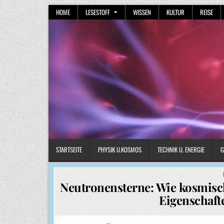
Skip
HOME
LESESTOFF
WISSEN
KULTUR
REISE
to
content
STARTSEITE
PHYSIK U.KOSMOS
TECHNIK U. ENERGIE
G
Neutronensterne: Wie kosmisch
Eigenschaft