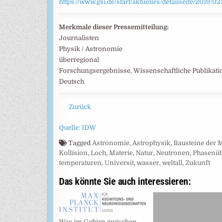
https://www.gsi.de/start/aktuelles/detailseite/2019
Merkmale dieser Pressemitteilung:
Journalisten
Physik / Astronomie
überregional
Forschungsergebnisse, Wissenschaftliche Publikat
Deutsch
Zurück
Quelle: IDW
Tagged
Astronomie
,
Astrophysik
,
Bausteine der M
Kollision
,
Loch
,
Materie
,
Natur
,
Neutronen
,
Phasenü
temperaturen
,
Universit
,
wasser
,
weltall
,
Zukunft
Das könnte Sie auch interessieren:
Was im Gehirn zwischen