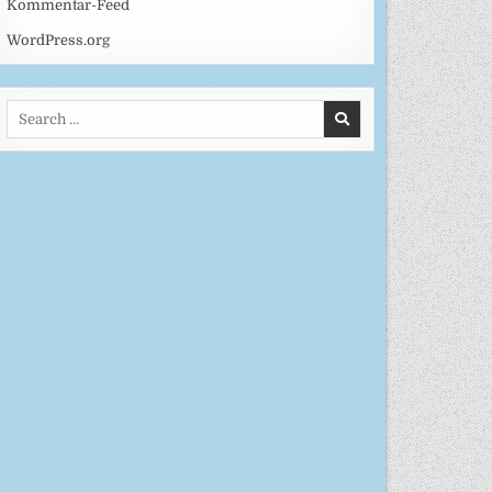
Kommentar-Feed
WordPress.org
Search
for: