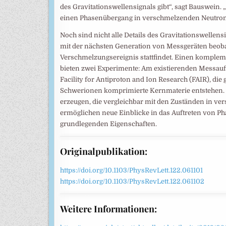
des Gravitationswellensignals gibt“, sagt Bauswein.
einen Phasenübergang in verschmelzenden Neutronen
Noch sind nicht alle Details des Gravitationswelle
mit der nächsten Generation von Messgeräten beobach
Verschmelzungsereignis stattfindet. Einen komple
bieten zwei Experimente: Am existierenden Messau
Facility for Antiproton and Ion Research (FAIR), di
Schwerionen komprimierte Kernmaterie entstehen. 
erzeugen, die vergleichbar mit den Zuständen in v
ermöglichen neue Einblicke in das Auftreten von P
grundlegenden Eigenschaften.
Originalpublikation:
https://doi.org/10.1103/PhysRevLett.122.061101
https://doi.org/10.1103/PhysRevLett.122.061102
Weitere Informationen: