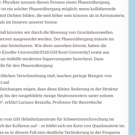
e. Physiker nennen diesen Prozess einen Phasenübergang,
ist ein solcher Phasenübergang möglich, wenn kollidierende
it Dichten bilden, die weit höher sein können als in Kernmaterie,
als im Inneren unserer Sonne.
all könnten wir durch die Messung von Gravitationswellen
sternen ausgesendet werden. Der Phasenübergang müsste im
natur hinterlassen. Wie diese aussehen könnte, haben die
 (Goethe-Universität/FIAS/GSI/Kent University) sowie aus
nun mithilfe moderner Supercomputer berechnet. Dazu
lle für den Phasenübergang.
ächlichen Verschmelzung statt, tauchen geringe Mengen von
t auf.
leichungen zeigen, dass diese kleine Änderung in der Struktur
t, bis der neugebildete riesige Neutronenstern unter seinem
, erklärt Luciano Rezzolla, Professor für theoretische
in vom GSI Helmholzzentrum für Schwerionenforschung im
ch der Kollision auf – es bildet sich ein Kern von Quarkmaterie im
ss es in diesem Fall eine deutliche Veränderung in der Frequenz