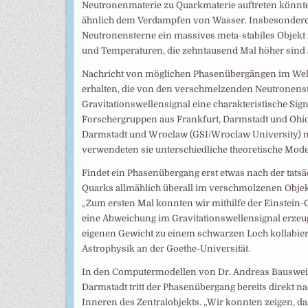
Neutronenmaterie zu Quarkmaterie auftreten könnt
ähnlich dem Verdampfen von Wasser. Insbesondere 
Neutronensterne ein massives meta-stabiles Objekt m
und Temperaturen, die zehntausend Mal höher sind 
Nachricht von möglichen Phasenübergängen im Welt
erhalten, die von den verschmelzenden Neutronen
Gravitationswellensignal eine charakteristische Sig
Forschergruppen aus Frankfurt, Darmstadt und Ohio
Darmstadt und Wroclaw (GSI/Wroclaw University) 
verwendeten sie unterschiedliche theoretische Mode
Findet ein Phasenübergang erst etwas nach der tats
Quarks allmählich überall im verschmolzenen Objek
„Zum ersten Mal konnten wir mithilfe der Einstein-G
eine Abweichung im Gravitationswellensignal erzeug
eigenen Gewicht zu einem schwarzen Loch kollabiert“
Astrophysik an der Goethe-Universität.
In den Computermodellen von Dr. Andreas Bauswe
Darmstadt tritt der Phasenübergang bereits direkt na
Inneren des Zentralobjekts. „Wir konnten zeigen, da