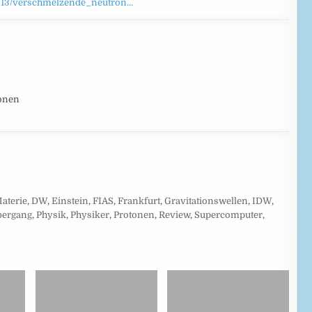
/02/13/verschmelzende_neutron…
ionen
aterie
,
DW
,
Einstein
,
FIAS
,
Frankfurt
,
Gravitationswellen
,
IDW
,
bergang
,
Physik
,
Physiker
,
Protonen
,
Review
,
Supercomputer
,