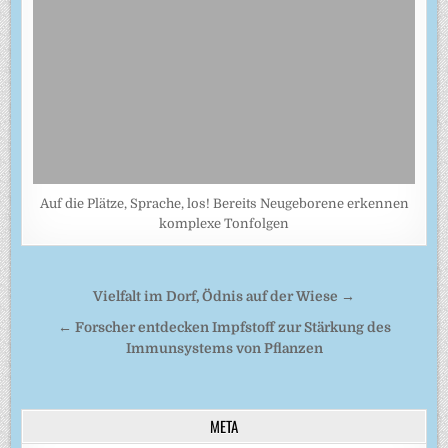
Auf die Plätze, Sprache, los! Bereits Neugeborene erkennen
komplexe Tonfolgen
Beitragsnavigation
Vielfalt im Dorf, Ödnis auf der Wiese →
← Forscher entdecken Impfstoff zur Stärkung des
Immunsystems von Pflanzen
META