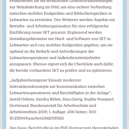
Prüfkriterien für die technischen Grundvoraussetzungen
zur Netzabdeckung im Feld, um eine sichere Verbindung
zwischen mobilen Endgeräten und Bildschirmgeräten in
Leitwarten zu erreichen. Des Weiteren werden Aspekte zur
Betriebs- und Arbeitsorganisation für eine erfolgreiche
Einführung neuer IKT genannt. Ergänzend werden
Gestaltungshinweise zur Hard- und Software von IKT in
Leitwarten und von mobilen Endgeräten gegeben, um sie
optimal an die Bedarfe und Anforderungen der
Leitwartenoperateure und Außendienstmitarbeiter
anzupassen. Ebenso eignet sich die Checkliste auch dafür,
die bereits vorhandene IKT zu prüfen und zu optimieren.
„Aufgabenbezogener Einsatz moderner
Interaktionskonzepte zur Kommunikation zwischen
Leitwartenoperateuren und Beschäftigten in der Anlage“;
Astrid Oehme, Sandra Böhm, Sina Gierig, Sophie Pourpart;
Dortmund: Bundesanstalt für Arbeitsschutz und
Arbeitsmedizin 2019; 1. Auflage; 206 Seiten; DOI:
10.21934/baua:bericht20191125
Den baua: Bericht gibt es im PDF-Format zum Herunterladen