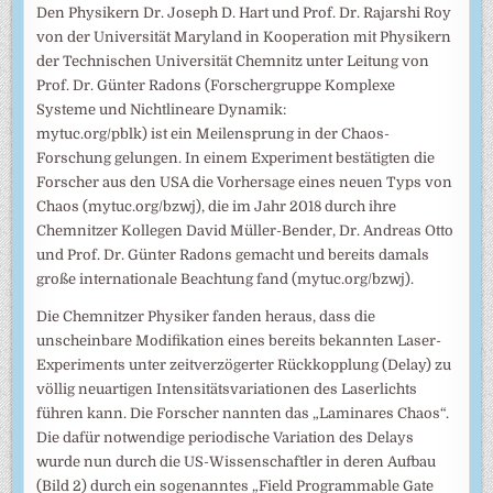
Den Physikern Dr. Joseph D. Hart und Prof. Dr. Rajarshi Roy
von der Universität Maryland in Kooperation mit Physikern
der Technischen Universität Chemnitz unter Leitung von
Prof. Dr. Günter Radons (Forschergruppe Komplexe
Systeme und Nichtlineare Dynamik:
mytuc.org/pblk) ist ein Meilensprung in der Chaos-
Forschung gelungen. In einem Experiment bestätigten die
Forscher aus den USA die Vorhersage eines neuen Typs von
Chaos (mytuc.org/bzwj), die im Jahr 2018 durch ihre
Chemnitzer Kollegen David Müller-Bender, Dr. Andreas Otto
und Prof. Dr. Günter Radons gemacht und bereits damals
große internationale Beachtung fand (mytuc.org/bzwj).
Die Chemnitzer Physiker fanden heraus, dass die
unscheinbare Modifikation eines bereits bekannten Laser-
Experiments unter zeitverzögerter Rückkopplung (Delay) zu
völlig neuartigen Intensitätsvariationen des Laserlichts
führen kann. Die Forscher nannten das „Laminares Chaos“.
Die dafür notwendige periodische Variation des Delays
wurde nun durch die US-Wissenschaftler in deren Aufbau
(Bild 2) durch ein sogenanntes „Field Programmable Gate