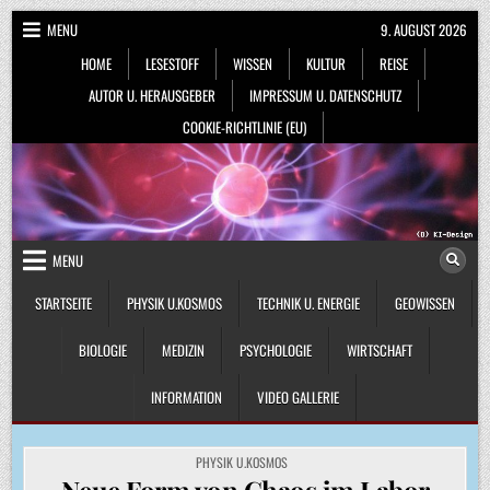
Skip
MENU
9. AUGUST 2026
to
HOME
LESESTOFF
WISSEN
KULTUR
REISE
content
AUTOR U. HERAUSGEBER
IMPRESSUM U. DATENSCHUTZ
COOKIE-RICHTLINIE (EU)
MENU
STARTSEITE
PHYSIK U.KOSMOS
TECHNIK U. ENERGIE
GEOWISSEN
BIOLOGIE
MEDIZIN
PSYCHOLOGIE
WIRTSCHAFT
INFORMATION
VIDEO GALLERIE
POSTED
PHYSIK U.KOSMOS
IN
Neue Form von Chaos im Labor