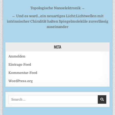
Beitragsnavigation
Topologische Nanoelektronik →
← Und es ward…ein neuartiges Licht:Lichtwellen mit
intrinsischer Chiralität halten Spiegelmoleküle zuverlässig
auseinander
META
Anmelden
Eintrags-Feed
Kommentar-Feed
WordPress.org
Search
for: