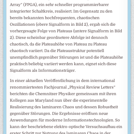
Array“ (FPGA), ein sehr schneller programmierbarer
integrierter Schaltkreis, realisiert. Im Gegensatz zu den
bereits bekannten hochfrequenten, chaotischen
Oszillationen (obere Signalform in Bild 2), ergab sich die
vorhergesagte Folge von Plateaus (untere Signalform in Bild
2). Diese scheinbar geordnetere Abfolge ist dennoch
chaotisch, da die Plateauhöhe von Plateau zu Plateau
chaotisch variiert. Da die Plateaustruktur potentiell
unempfindlich gegenüber Störungen ist und die Plateauhöhe
praktisch beliebig variiert werden kann, eignet sich diese
Signalform als Informationsträger.
In einer aktuellen Veröffentlichung in dem international
renommiertesten Fachjournal „Physical Review Letters“
berichten die Chemnitzer Physiker gemeinsam mit ihren
Kollegen aus Maryland nun über die experimentelle
Realisierung des laminaren Chaos und dessen Robustheit
gegenüber Störungen. Die Ergebnisse eröffnen neue
Anwendungen für moderne Informationstechnologien. So
kann der beschriebene elektro-optische Versuchsaufbau ein
erster Schritt zur Nutzung des laminaren Chaos in der