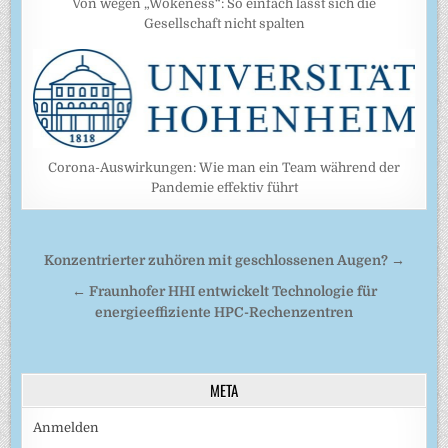
Von wegen „Wokeness“: So einfach lässt sich die
Gesellschaft nicht spalten
Corona-Auswirkungen: Wie man ein Team während der
Pandemie effektiv führt
Beitragsnavigation
Konzentrierter zuhören mit geschlossenen Augen? →
← Fraunhofer HHI entwickelt Technologie für
energieeffiziente HPC-Rechenzentren
META
Anmelden