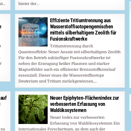
at…
hinter der…
Effiziente Tritiumtrennung aus
e
Wasserstoffisotopengemischen
mittels silberhaltigem Zeolith für
Fusionskraftwerke
m
Tritiumtrennung durch
Quanteneffekte: Neuer Ansatz mit silberhaltigem Zeolith
n
Für den Betrieb zukünftiger Fusionskraftwerke ist
r
neben der Erzeugung heißer Plasmen und starker
Magnetfelder auch ein effizienter Brennstoffkreislauf
essenziell. Dieser muss die Wasserstoffisotope
Deuterium und Tritium zurückgewinnen,…
auf
Neuer Epiphyten-Flächenindex zur
i
verbesserten Erfassung von
Waldökosystemen
Neuer Index zur verbesserten
Erfassung von Waldökosystemen Ein
 zu
internationales Forscherteam, an dem auch der