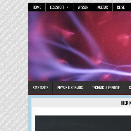
Skip
HOME
LESESTOFF
WISSEN
KULTUR
REISE
to
content
STARTSEITE
PHYSIK U.KOSMOS
TECHNIK U. ENERGIE
G
HIER 