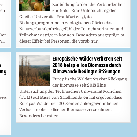
₂-
Zoobildung fördert die Verbundenheit
ten
zur Natur Eine Untersuchung der
Goethe-Universität Frankfurt zeigt, dass
Bildungsprogramme in zoologischen Gärten das
Naturverbundenheitsgefühl der Teilnehmerinnen und
Der
Teilnehmer steigern können. Besonders ausgeprägt ist
an…
dieser Effekt bei Personen, die vorab nur…
Europäische Wälder verlieren seit
n
2018 beispiellos Biomasse durch
ung
Klimawandelbedingte Störungen
Europäische Wälder: Starker Rückgang
der Biomasse seit 2018 Eine
Untersuchung der Technischen Universität München
(TUM) auf Basis von Satellitendaten hat ergeben, dass
rre,
Europas Wälder seit 2018 einen außergewöhnlichen
Verlust an oberirdischer Biomasse verzeichnen.
Besonders betroffen…