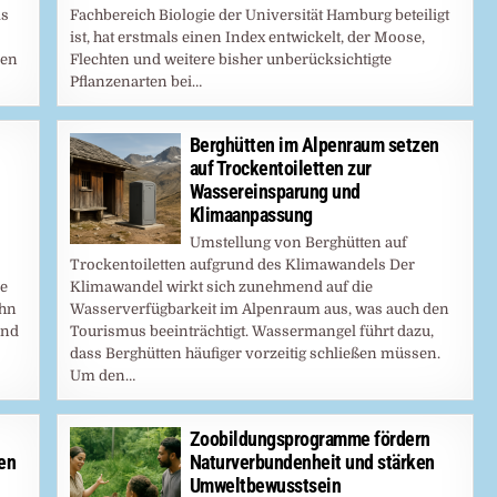
ls
Fachbereich Biologie der Universität Hamburg beteiligt
ist, hat erstmals einen Index entwickelt, der Moose,
zen
Flechten und weitere bisher unberücksichtigte
Pflanzenarten bei…
Berghütten im Alpenraum setzen
auf Trockentoiletten zur
Wassereinsparung und
Klimaanpassung
Umstellung von Berghütten auf
Trockentoiletten aufgrund des Klimawandels Der
e
Klimawandel wirkt sich zunehmend auf die
ehn
Wasserverfügbarkeit im Alpenraum aus, was auch den
und
Tourismus beeinträchtigt. Wassermangel führt dazu,
dass Berghütten häufiger vorzeitig schließen müssen.
Um den…
Zoobildungsprogramme fördern
en
Naturverbundenheit und stärken
Umweltbewusstsein