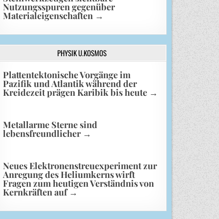
Nutzungsspuren gegenüber
Materialeigenschaften
→
PHYSIK U.KOSMOS
Plattentektonische Vorgänge im
Pazifik und Atlantik während der
Kreidezeit prägen Karibik bis heute
→
Metallarme Sterne sind
lebensfreundlicher
→
Neues Elektronenstreuexperiment zur
Anregung des Heliumkerns wirft
Fragen zum heutigen Verständnis von
Kernkräften auf
→