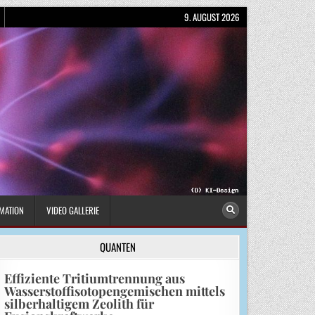
9. AUGUST 2026
MATION
VIDEO GALLERIE
QUANTEN
Effiziente Tritiumtrennung aus
Wasserstoffisotopengemischen mittels
silberhaltigem Zeolith für