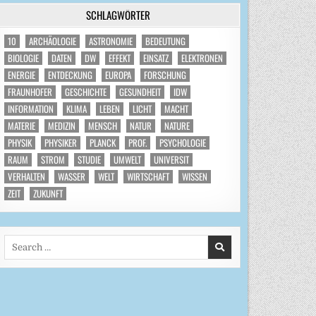
SCHLAGWÖRTER
10
ARCHÄOLOGIE
ASTRONOMIE
BEDEUTUNG
BIOLOGIE
DATEN
DW
EFFEKT
EINSATZ
ELEKTRONEN
ENERGIE
ENTDECKUNG
EUROPA
FORSCHUNG
FRAUNHOFER
GESCHICHTE
GESUNDHEIT
IDW
INFORMATION
KLIMA
LEBEN
LICHT
MACHT
MATERIE
MEDIZIN
MENSCH
NATUR
NATURE
PHYSIK
PHYSIKER
PLANCK
PROF.
PSYCHOLOGIE
RAUM
STROM
STUDIE
UMWELT
UNIVERSIT
VERHALTEN
WASSER
WELT
WIRTSCHAFT
WISSEN
ZEIT
ZUKUNFT
Search
for: