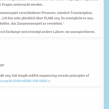
he Fragen untersucht werden.
ammenspiel verschiedener Prozesse, nämlich Transkription,
y. „Ich bin sehr glücklich über FLAM-seq. Es ermöglicht es uns,
helfen, das Zusammenspiel zu verstehen.“
tocol Exchange und ermutigt andere Labore, sie auszuprobieren.
nge
FLAM-seq: full-length mRNA sequencing reveals principles of
doi.org/10.1038/s41592-019-0503-y