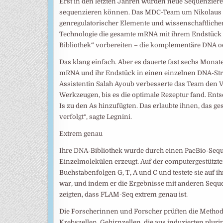
Erst in den letzten Jahren wurden neue Sequenziere
sequenzieren können. Das MDC-Team um Nikolaus Ra
genregulatorischer Elemente und wissenschaftlichen 
Technologie die gesamte mRNA mit ihrem Endstück 
Bibliothek“ vorbereiten – die komplementäre DNA 
Das klang einfach. Aber es dauerte fast sechs Monate
mRNA und ihr Endstück in einen einzelnen DNA-Stra
Assistentin Salah Ayoub verbesserte das Team den
Werkzeugen, bis es die optimale Rezeptur fand. Ent
Is zu den As hinzufügten. Das erlaubte ihnen, das 
verfolgt“, sagte Legnini.
Extrem genau
Ihre DNA-Bibliothek wurde durch einen PacBio-Sequ
Einzelmolekülen erzeugt. Auf der computergestützten
Buchstabenfolgen G, T, A und C und testete sie auf 
war, und indem er die Ergebnisse mit anderen Sequ
zeigten, dass FLAM-Seq extrem genau ist.
Die Forscherinnen und Forscher prüften die Method
Krebszellen, Gehirnzellen, die aus induzierten plur