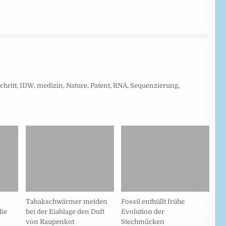
chritt
,
IDW
,
medizin
,
Nature
,
Patent
,
RNA
,
Sequenzierung
,
Tabakschwärmer meiden
Fossil enthüllt frühe
ie
bei der Eiablage den Duft
Evolution der
von Raupenkot
Stechmücken