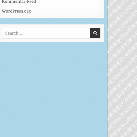
Kommentar-Feed
WordPress.org
Search
for: