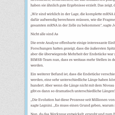
haben sie ähnlich gute Ergebnisse erzielt. Das zeigt, 
„Wir sind wirklich in der Lage, die komplette mRNA
dafür aufwendig berechnen müssen, wie die Fragme
gesamten mRNA in der Zelle zu bekommen“, sagte Jo
Nicht alle sind As
Die erste Analyse offenbarte einige interessante Einb
Forschungen hatten gezeigt, dass die äußersten Spit
aber die überwiegende Mehrheit der Endstücke war
BIMSB-Team nun, dass es weitaus mehr Stellen in den
werden.
Ein weiterer Befund ist, dass die Endstücke versc
werden, eine sehr unterschiedliche Länge haben kö
hundert. Aber wenn die Länge nicht mit dem Niveau
gibt es dann so dramatisch unterschiedliche Längen
„Die Evolution hat diese Prozesse seit Millionen von 
sagte Legnini. „Es muss einen Grund geben, warum m
Nun, da das Werkzeug entwickelt, erprobt und zum 