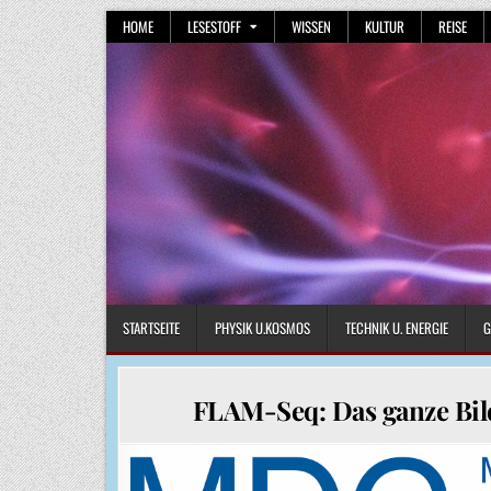
Skip
HOME
LESESTOFF
WISSEN
KULTUR
REISE
to
content
STARTSEITE
PHYSIK U.KOSMOS
TECHNIK U. ENERGIE
G
FLAM-Seq: Das ganze Bil