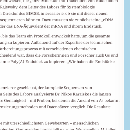
r entwickelt, die ganze Moleküle mit Tausenden von Nukleotiden
jewsky, dem Leiter des Labors für Systembiologie
Direktor des BIMSB, interessierte, ob sie mit dieser neuen
sequenzieren können. Dazu mussten sie zunächst eine „cDNA-
oder das DNA-Äquivalent der mRNA und ihrem Endstück.
, bis das Team ein Protokoll entwickelt hatte, um die gesamte
ng zu kopieren. Aufbauend auf der Expertise der technischen
 Vorbereitungsprozess mit verschiedenen chemischen
scheidend war, dass die Forscherinnen und Forscher auch Gs und
gesamte Poly(A)-Endstück zu kopieren. „Wir haben die Endstücke
enzierer geschleust, der komplette Sequenzen von
 Seite des Labors analysierte Dr. Nikos Karaiskos die langen
ihre Genauigkeit – mit Proben, bei denen die Anzahl von As bekannt
enzierungsmethoden und Datensätzen verglich. Die Resultate
e mit uterschiedlichsten Gewebearten – menschlichen
ipotenten Stammzellen hergestellt wurden, Wurmzellen. Mit allen