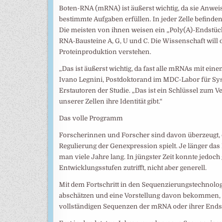
Boten-RNA (mRNA) ist äußerst wichtig, da sie Anwei
bestimmte Aufgaben erfüllen. In jeder Zelle befind
Die meisten von ihnen weisen ein „Poly(A)-Endstüc
RNA-Bausteine A, G, U und C. Die Wissenschaft will 
Proteinproduktion verstehen.
„Das ist äußerst wichtig, da fast alle mRNAs mit eine
Ivano Legnini, Postdoktorand im MDC-Labor für Sys
Erstautoren der Studie. „Das ist ein Schlüssel zum V
unserer Zellen ihre Identität gibt.“
Das volle Programm
Forscherinnen und Forscher sind davon überzeugt, d
Regulierung der Genexpression spielt. Je länger das
man viele Jahre lang. In jüngster Zeit konnte jedoch
Entwicklungsstufen zutrifft, nicht aber generell.
Mit dem Fortschritt in den Sequenzierungstechnolo
abschätzen und eine Vorstellung davon bekommen, 
vollständigen Sequenzen der mRNA oder ihrer Ends