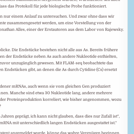
dass das Protokoll für jede biologische Probe funktioniert.
 in nur einem Anlauf zu untersuchen. Und zwar ohne dass wir
nte zusammengesetzt werden, um eine Vorstellung von der
nathan Alles, einer der Erstautoren aus dem Labor von Rajewsky.
licke. Die Endstücke bestehen nicht alle aus As. Bereits frühere
zen der Endstücke neben As auch andere Nukleotide enthielten,
 zuvor unzugänglich gewesen. Mit FLAM-seq beobachtete das
 Endstücken gibt, an denen die As durch Cytidine (Cs) ersetzt
hiedener mRNAs, auch wenn sie vom gleichen Gen produziert
nnen. Manche sind etwa 30 Nukleotide lang, andere mehrere
 der Proteinproduktion korreliert, wie bisher angenommen, wozu
?
Jahren geprägt, ich kann nicht glauben, dass dies nur Zufall ist“,
RNA mit unterschiedlich langen Endstücken ausgestattet ist.“
Patent angemeldet wurde, könne das wahre Vergnügen beginnen,