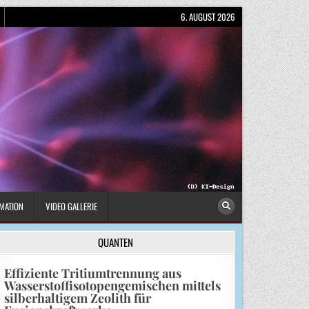
6. AUGUST 2026
MATION
VIDEO GALLERIE
QUANTEN
Effiziente Tritiumtrennung aus
Wasserstoffisotopengemischen mittels
silberhaltigem Zeolith für