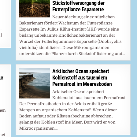
Stickstoffversorgung der
Futterpflanze Esparsette
Neuentdeckung einer nützlichen
Bakterienart fördert Wachstum der Futterpflanze
-
Esparsette Im Julius Kühn-Institut (JKI) wurde eine
i)
bislang unbekannte Knöllchenbakterienart an der
Wurzel der Futterleguminose Esparsette (Onobrychis
viciifolia) identifiziert. Diese Mikroorganismen
unterstützen die Pflanze durch Stickstofffixierung und…
Arktischer Ozean speichert
ur
Kohlenstoff aus tauendem
Permafrost im Meeresboden
Arktischer Ozean speichert
Kohlenstoff aus tauendem Permafrost
Der Permafrostboden in der Arktis enthält große
Mengen an organischem Kohlenstoff. Wenn dieser
hen
Boden auftaut oder Küstenabschnitte abbrechen,
gelangt der Kohlenstoff ins Meer. Dort wird er von
Mikroorganismen…
net