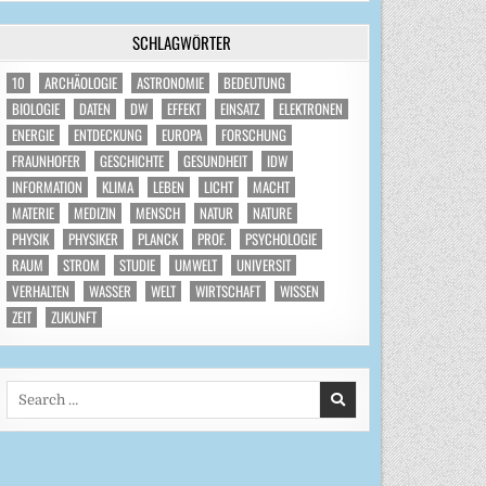
SCHLAGWÖRTER
10
ARCHÄOLOGIE
ASTRONOMIE
BEDEUTUNG
BIOLOGIE
DATEN
DW
EFFEKT
EINSATZ
ELEKTRONEN
ENERGIE
ENTDECKUNG
EUROPA
FORSCHUNG
FRAUNHOFER
GESCHICHTE
GESUNDHEIT
IDW
INFORMATION
KLIMA
LEBEN
LICHT
MACHT
MATERIE
MEDIZIN
MENSCH
NATUR
NATURE
PHYSIK
PHYSIKER
PLANCK
PROF.
PSYCHOLOGIE
RAUM
STROM
STUDIE
UMWELT
UNIVERSIT
VERHALTEN
WASSER
WELT
WIRTSCHAFT
WISSEN
ZEIT
ZUKUNFT
Search
for: