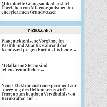
Mikrobielle Genügsamkeit erklärt
Überleben von Mikroorganismen im
energiearmen Grundwasser
→
PHYSIK U.KOSMOS
Plattentektonische Vorgänge im
Pazifik und Atlantik während der
Kreidezeit prägen Karibik bis heute
→
Metallarme Sterne sind
lebensfreundlicher
→
Neues Elektronenstreuexperiment zur
Anregung des Heliumkerns wirft
Fragen zum heutigen Verständnis von
Kernkräften auf
→