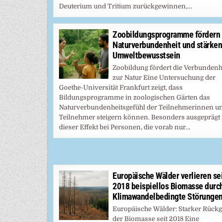
Deuterium und Tritium zurückgewinnen,…
Zoobildungsprogramme fördern
Naturverbundenheit und stärken
Umweltbewusstsein
Zoobildung fördert die Verbundenh
zur Natur Eine Untersuchung der
Goethe-Universität Frankfurt zeigt, dass
Bildungsprogramme in zoologischen Gärten das
Naturverbundenheitsgefühl der Teilnehmerinnen u
Teilnehmer steigern können. Besonders ausgeprägt 
dieser Effekt bei Personen, die vorab nur…
Europäische Wälder verlieren se
2018 beispiellos Biomasse durc
Klimawandelbedingte Störunge
Europäische Wälder: Starker Rück
der Biomasse seit 2018 Eine