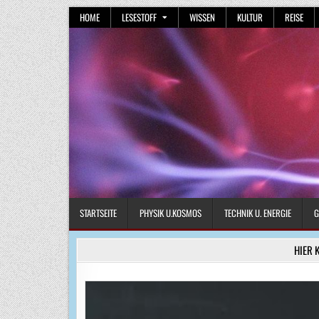
Skip
HOME
LESESTOFF
WISSEN
KULTUR
REISE
to
content
STARTSEITE
PHYSIK U.KOSMOS
TECHNIK U. ENERGIE
G
HIER 