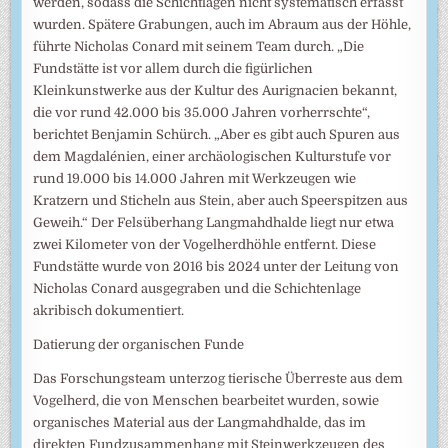
werden, sodass die Schichtlagen nicht systematisch erfasst
wurden. Spätere Grabungen, auch im Abraum aus der Höhle,
führte Nicholas Conard mit seinem Team durch. „Die
Fundstätte ist vor allem durch die figürlichen
Kleinkunstwerke aus der Kultur des Aurignacien bekannt,
die vor rund 42.000 bis 35.000 Jahren vorherrschte“,
berichtet Benjamin Schürch. „Aber es gibt auch Spuren aus
dem Magdalénien, einer archäologischen Kulturstufe vor
rund 19.000 bis 14.000 Jahren mit Werkzeugen wie
Kratzern und Sticheln aus Stein, aber auch Speerspitzen aus
Geweih.“ Der Felsüberhang Langmahdhalde liegt nur etwa
zwei Kilometer von der Vogelherdhöhle entfernt. Diese
Fundstätte wurde von 2016 bis 2024 unter der Leitung von
Nicholas Conard ausgegraben und die Schichtenlage
akribisch dokumentiert.
Datierung der organischen Funde
Das Forschungsteam unterzog tierische Überreste aus dem
Vogelherd, die von Menschen bearbeitet wurden, sowie
organisches Material aus der Langmahdhalde, das im
direkten Fundzusammenhang mit Steinwerkzeugen des