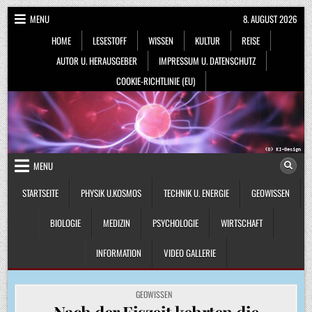
Skip
MENU
8. AUGUST 2026
to
HOME
LESESTOFF
WISSEN
KULTUR
REISE
content
AUTOR U. HERAUSGEBER
IMPRESSUM U. DATENSCHUTZ
COOKIE-RICHTLINIE (EU)
MENU
STARTSEITE
PHYSIK U.KOSMOS
TECHNIK U. ENERGIE
GEOWISSEN
BIOLOGIE
MEDIZIN
PSYCHOLOGIE
WIRTSCHAFT
INFORMATION
VIDEO GALLERIE
POSTED
GEOWISSEN
IN
Nach der Eiszeit kehrten die