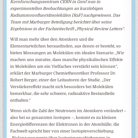
Kernforschungszentrum CERN in Genf nun in
experimentellen Beobachtungen an kurzlebigen
Radiummonofluoridmolekülen (RaF) nachgewiesen. Das
Team mit Marburger Beteiligung berichtet über seine
Ergebnisse in der Fachzeitschrift „Physical Review Letters“.
Will man mehr über den Atomkern und die
Elementarteilchen herausfinden, aus denen er besteht, so
bieten Messungen an Molekülen ein ideales Szenario: „Wir
machen uns zunutze, dass manche physikalischen Effekte
in Molekülen um ein Vielfaches verstärkt sein können“,
erklärt der Marburger Chemietheoretiker Professor Dr.
Robert Berger, einer der Leitautoren der Studie. „Der
Verstärkereffekt macht sich besonders bei Molekülen
bemerkbar, die sehr schwere, radioaktive Bestandteile
enthalten.“
Wenn sich die Zahl der Neutronen im Atomkern verändert –
also bei so genannten Isotopen –, kommt es zu kleinen
Energiedifferenzen der Elektronen in der Atomhülle; die
Fachwelt spricht hier von einer Isotopieverschiebung.
„Bislang war wenig über Isotopieverschiebungen in