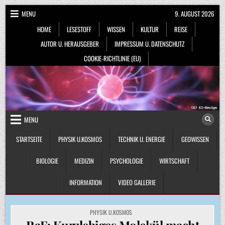
Skip
MENU
9. AUGUST 2026
to
HOME
LESESTOFF
WISSEN
KULTUR
REISE
content
AUTOR U. HERAUSGEBER
IMPRESSUM U. DATENSCHUTZ
COOKIE-RICHTLINIE (EU)
MENU
STARTSEITE
PHYSIK U.KOSMOS
TECHNIK U. ENERGIE
GEOWISSEN
BIOLOGIE
MEDIZIN
PSYCHOLOGIE
WIRTSCHAFT
INFORMATION
VIDEO GALLERIE
POSTED
PHYSIK U.KOSMOS
IN
RaF: Kurzlebiges Molekül macht